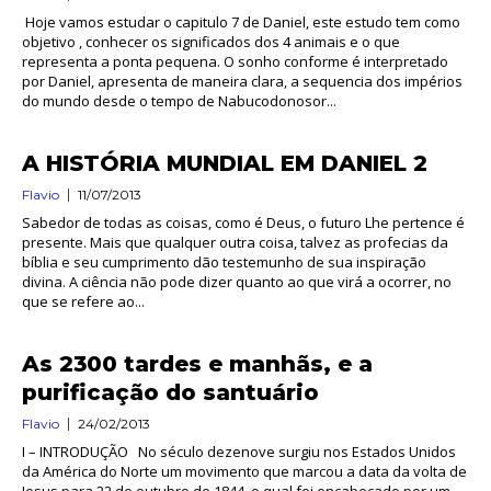
Hoje vamos estudar o capitulo 7 de Daniel, este estudo tem como
objetivo , conhecer os significados dos 4 animais e o que
representa a ponta pequena. O sonho conforme é interpretado
por Daniel, apresenta de maneira clara, a sequencia dos impérios
do mundo desde o tempo de Nabucodonosor...
A HISTÓRIA MUNDIAL EM DANIEL 2
Flavio
11/07/2013
Sabedor de todas as coisas, como é Deus, o futuro Lhe pertence é
presente. Mais que qualquer outra coisa, talvez as profecias da
bíblia e seu cumprimento dão testemunho de sua inspiração
divina. A ciência não pode dizer quanto ao que virá a ocorrer, no
que se refere ao...
As 2300 tardes e manhãs, e a
purificação do santuário
Flavio
24/02/2013
I – INTRODUÇÃO No século dezenove surgiu nos Estados Unidos
da América do Norte um movimento que marcou a data da volta de
Jesus para 22 de outubro de 1844, o qual foi encabeçado por um