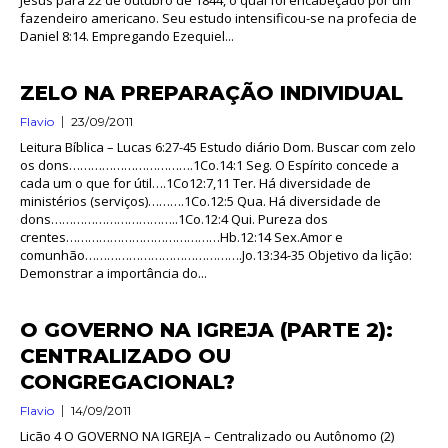
fazendeiro americano. Seu estudo intensificou-se na profecia de
Daniel 8:14. Empregando Ezequiel...
ZELO NA PREPARAÇÃO INDIVIDUAL
Flavio
23/09/2011
Leitura Bíblica – Lucas 6:27-45 Estudo diário Dom. Buscar com zelo
os dons…………………………….1Co.14:1 Seg. O Espírito concede a
cada um o que for útil….1Co12:7,11 Ter. Há diversidade de
ministérios (serviços)……….1Co.12:5 Qua. Há diversidade de
dons……………………………..1Co.12:4 Qui. Pureza dos
crentes……………………………………Hb.12:14 Sex.Amor e
comunhão…………………………………….Jo.13:34-35 Objetivo da lição:
Demonstrar a importância do...
O GOVERNO NA IGREJA (PARTE 2):
CENTRALIZADO OU
CONGREGACIONAL?
Flavio
14/09/2011
Licão 4 O GOVERNO NA IGREJA – Centralizado ou Autônomo (2)