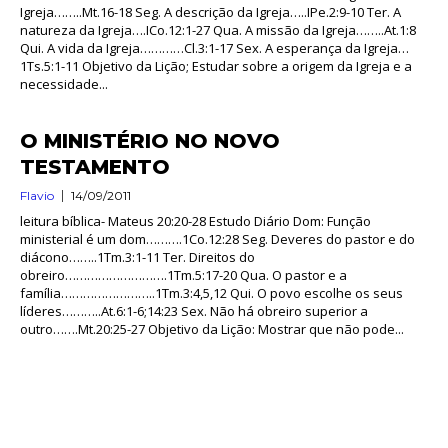
Igreja……..Mt.16-18 Seg. A descrição da Igreja…..IPe.2:9-10 Ter. A
natureza da Igreja….ICo.12:1-27 Qua. A missão da Igreja……..At.1:8
Qui. A vida da Igreja…………Cl.3:1-17 Sex. A esperança da Igreja…
1Ts.5:1-11 Objetivo da Lição; Estudar sobre a origem da Igreja e a
necessidade...
O MINISTÉRIO NO NOVO
TESTAMENTO
Flavio
14/09/2011
leitura bíblica- Mateus 20:20-28 Estudo Diário Dom: Função
ministerial é um dom……….1Co.12:28 Seg. Deveres do pastor e do
diácono……..1Tm.3:1-11 Ter. Direitos do
obreiro……………………….1Tm.5:17-20 Qua. O pastor e a
família……………………..1Tm.3:4,5,12 Qui. O povo escolhe os seus
líderes………..At.6:1-6;14:23 Sex. Não há obreiro superior a
outro…….Mt.20:25-27 Objetivo da Lição: Mostrar que não pode...