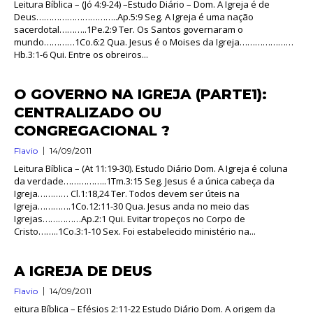
Leitura Bíblica – (Jó 4:9-24) –Estudo Diário – Dom. A Igreja é de
Deus…………………………..Ap.5:9 Seg. A Igreja é uma nação
sacerdotal………..1Pe.2:9 Ter. Os Santos governaram o
mundo…………1Co.6:2 Qua. Jesus é o Moises da Igreja…………………
Hb.3:1-6 Qui. Entre os obreiros...
O GOVERNO NA IGREJA (PARTE1):
CENTRALIZADO OU
CONGREGACIONAL ?
Flavio
14/09/2011
Leitura Bíblica – (At 11:19-30). Estudo Diário Dom. A Igreja é coluna
da verdade……………..1Tm.3:15 Seg. Jesus é a única cabeça da
Igreja………… Cl.1:18,24 Ter. Todos devem ser úteis na
Igreja………….1Co.12:11-30 Qua. Jesus anda no meio das
Igrejas……………Ap.2:1 Qui. Evitar tropeços no Corpo de
Cristo……..1Co.3:1-10 Sex. Foi estabelecido ministério na...
A IGREJA DE DEUS
Flavio
14/09/2011
eitura Bíblica – Efésios 2:11-22 Estudo Diário Dom. A origem da