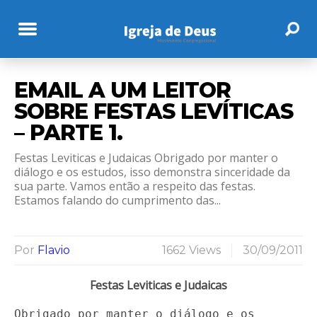
EMAIL A UM LEITOR
SOBRE FESTAS LEVÍTICAS
– PARTE 1.
Festas Leviticas e Judaicas Obrigado por manter o
diálogo e os estudos, isso demonstra sinceridade da
sua parte. Vamos então a respeito das festas.
Estamos falando do cumprimento das...
Por
Flavio
1662 Views
30/09/2011
Festas Leviticas e Judaicas
Obrigado por manter o diálogo e os