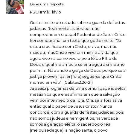
Deixe uma resposta
PSC! Irmã Flávio
Gostei muito do estudo sobre a guarda de festas
judaicas. Realmente as pessoas não
compreendem o papel Redentor de Jesus Cristo.
Irei compartilhar um texto que gosto muito: “Já
estou crucificado com Cristo; e vivo, mas não
mais eu, mas Cristo vive em mim; e a vida que
agora vivo na carne vivo-a pela fé do Filho de
Deus, o qual me amou e se entregou a si mesmo
por mim. Não anulo a graça de Deus; porque se a
justiça provem da lei (Torá) segue-se que Cristo
morreu em vão”. (Gálatas2:20-21).
Já assisti programas de uma comunidade israelita
messianica que eles afirmaram que a salvação
vem por intermedio da Torá. Ora, se a Torá salva
então qual o papel de Jesus Cristo? Nunca
concordei com a guarda de festas judaicas, pois
não somos judeus e nem gentios, na verdade
somos a geração eleita, o sacerdócio real
(melquisedeque), a nação santa, o povo