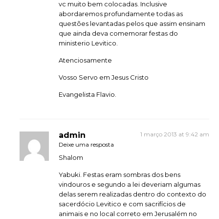
vc muito bem colocadas. Inclusive
abordaremos profundamente todas as
questões levantadas pelos que assim ensinam
que ainda deva comemorar festas do
ministerio Levitico.
Atenciosamente
Vosso Servo em Jesus Cristo
Evangelista Flavio.
admin
1 março 2013 at 9:42 am
Deixe uma resposta
Shalom
Yabuki. Festas eram sombras dos bens
vindouros e segundo a lei deveriam algumas
delas serem realizadas dentro do contexto do
sacerdócio Levitico e com sacrifícios de
animais e no local correto em Jerusalém no