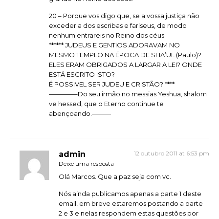
20 – Porque vos digo que, se a vossa justiça não
exceder a dos escribas e fariseus, de modo
nenhum entrareis no Reino dos céus.
****** JUDEUS E GENTIOS ADORAVAM NO
MESMO TEMPLO NA ÉPOCA DE SHA’UL (Paulo)?
ELES ERAM OBRIGADOS A LARGAR A LEI? ONDE
ESTÁ ESCRITO ISTO?
É POSSIVEL SER JUDEU E CRISTÃO? ****
————–Do seu irmão no messias Yeshua, shalom
ve hessed, que o Eterno continue te
abençoando.———
admin
12 outubro 2011 at 6:53 pm
Deixe uma resposta
Olá Marcos. Que a paz seja com vc.
Nós ainda publicamos apenas a parte 1 deste
email, em breve estaremos postando a parte
2 e 3 e nelas respondem estas questões por