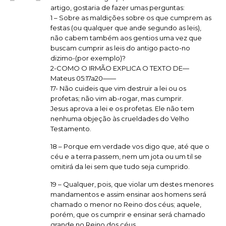
artigo, gostaria de fazer umas perguntas:
1 – Sobre as maldições sobre os que cumprem as
festas (ou qualquer que ande segundo as leis),
não cabem também aos gentios uma vez que
buscam cumprir as leis do antigo pacto-no
dizimo-(por exemplo)?
2-COMO O IRMÃO EXPLICA O TEXTO DE—
Mateus 05:17a20——
17- Não cuideis que vim destruir a lei ou os
profetas; não vim ab-rogar, mas cumprir.
Jesus aprova a lei e os profetas. Ele não tem
nenhuma objeção às crueldades do Velho
Testamento.
18 – Porque em verdade vos digo que, até que o
céu e a terra passem, nem um jota ou um til se
omitirá da lei sem que tudo seja cumprido.
19 – Qualquer, pois, que violar um destes menores
mandamentos e assim ensinar aos homens será
chamado o menor no Reino dos céus; aquele,
porém, que os cumprir e ensinar será chamado
grande no Reino dos céus.