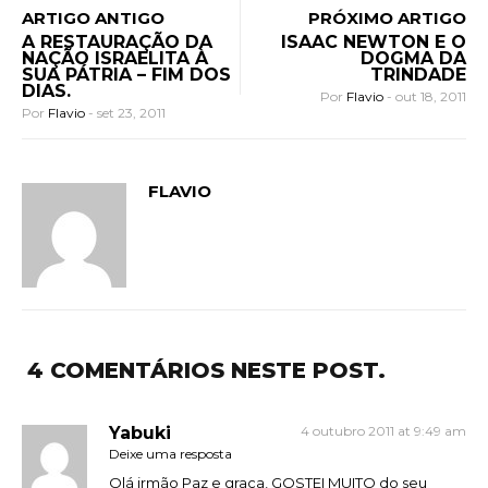
ARTIGO ANTIGO
PRÓXIMO ARTIGO
A RESTAURAÇÃO DA
ISAAC NEWTON E O
NAÇÃO ISRAELITA À
DOGMA DA
SUA PÁTRIA – FIM DOS
TRINDADE
DIAS.
Por
Flavio
-
out 18, 2011
Por
Flavio
-
set 23, 2011
FLAVIO
4 COMENTÁRIOS NESTE POST.
Yabuki
4 outubro 2011 at 9:49 am
Deixe uma resposta
Olá irmão Paz e graça, GOSTEI MUITO do seu