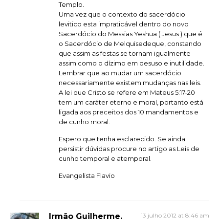
Templo.
Uma vez que o contexto do sacerdócio
levitico esta impraticável dentro do novo
Sacerdócio do Messias Yeshua ( Jesus ) que é
o Sacerdócio de Melquisedeque, constando
que assim as festas se tornam igualmente
assim como o dízimo em desuso e inutilidade.
Lembrar que ao mudar um sacerdócio
necessariamente existem mudanças nas leis.
A lei que Cristo se refere em Mateus 5:17-20
tem um caráter eterno e moral, portanto está
ligada aos preceitos dos 10 mandamentos e
de cunho moral.
Espero que tenha esclarecido. Se ainda
persistir dúvidas procure no artigo as Leis de
cunho temporal e atemporal.
Evangelista Flavio
Irmão Guilherme.
13 julho 2012 at 8:46 am