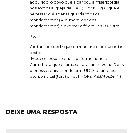
adquirido, o povo que alcançou a misericórdia,
nós somos a Igreja de Deu!(I Cor.10:32).O que é
necessário é apenas guardarmos os
mandamentos (A lei moral dos dez
mandamentos) e exercer a fé em Jesus Cristo!
Psc!
Gostaria de pedir que o irmão me explique este
texto:
“Mas confesso-te que, conforme aquele
Caminho, a que chama seita, assim sirvo ao Deus
d enossos pais, crendo em TUDO, quanto está
escrito na LEI (torá) e nos PROFETAS.(Atos24:14.)
DEIXE UMA RESPOSTA